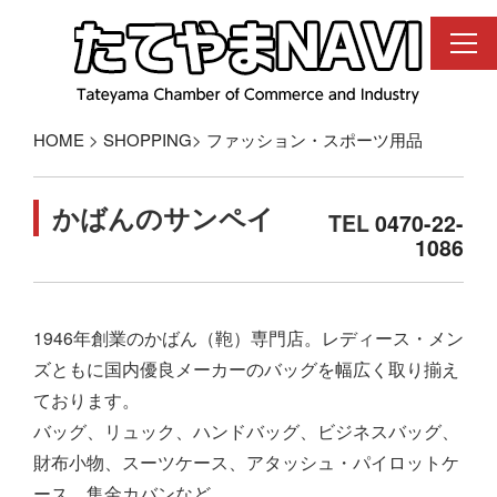
コ
ン
テ
ン
ツ
へ
HOME
>
SHOPPING
>
ファッション・スポーツ用品
ス
キ
ッ
かばんのサンペイ
TEL
0470-22-
プ
1086
1946年創業のかばん（鞄）専門店。レディース・メン
ズともに国内優良メーカーのバッグを幅広く取り揃え
ております。
バッグ、リュック、ハンドバッグ、ビジネスバッグ、
財布小物、スーツケース、アタッシュ・パイロットケ
ース、集金カバンなど