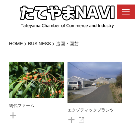
コ
ン
テ
ン
ツ
へ
ス
HOME
>
BUSINESS
> 造園・園芸
キ
ッ
プ
網代ファーム
+
エクゾティックプランツ
+
open_in_new