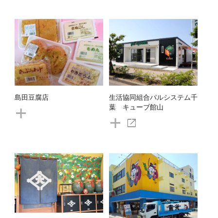
島田豆腐店
生活協同組合パルシステム千
+
葉 キューブ館山
+
open_in_new