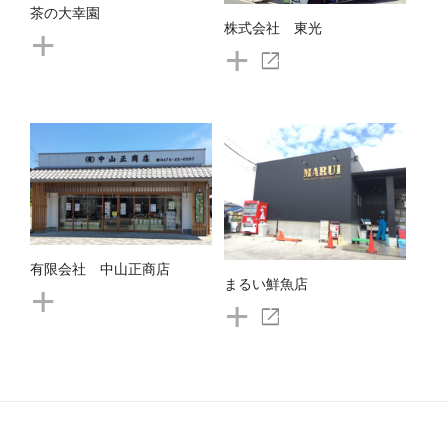
茶の大幸園
+
株式会社 東光
+
open_in_new
有限会社 中山正商店
+
まるい鮮魚店
+
open_in_new