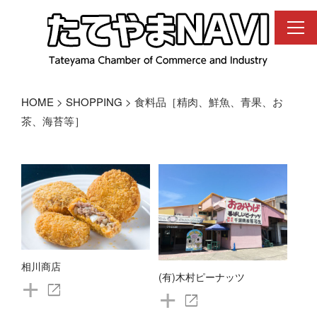
コ
ン
テ
ン
ツ
へ
ス
HOME
>
SHOPPING
> 食料品［精肉、鮮魚、青果、お
キ
茶、海苔等］
ッ
プ
相川商店
+
(有)木村ピーナッツ
+
open_in_new
open_in_new