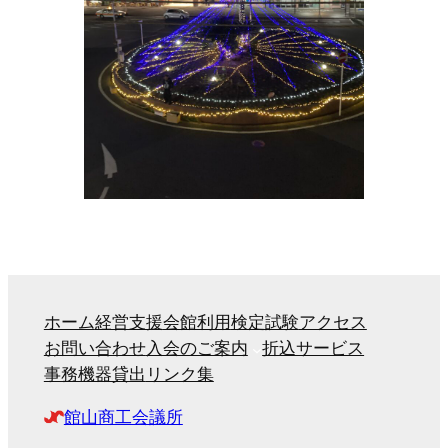
ホーム
経営支援
会館利用
検定試験
アクセス
お問い合わせ
入会のご案内
折込サービス
事務機器貸出
リンク集
館山商工会議所