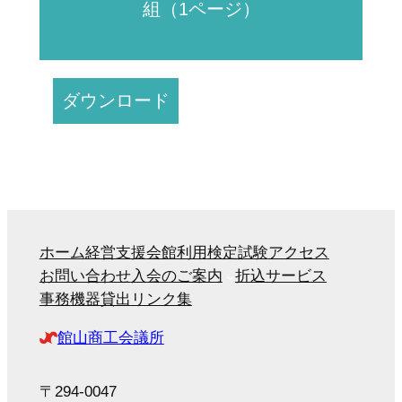
組（1ページ）
ダウンロード
ホーム
経営支援
会館利用
検定試験
アクセス
お問い合わせ
入会のご案内
折込サービス
事務機器貸出
リンク集
館山商工会議所
〒294-0047