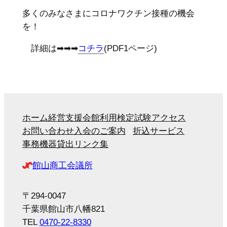
多くのみなさまにコロナワクチン接種の機会
を！
詳細は➡➡➡
コチラ
(PDF1ページ)
ホーム
経営支援
会館利用
検定試験
アクセス
お問い合わせ
入会のご案内
折込サービス
事務機器貸出
リンク集
館山商工会議所
〒294-0047
千葉県館山市八幡821
TEL
0470-22-8330