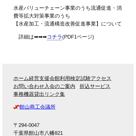
水産バリューチェーン事業のうち流通促進・消
費等拡大対策事業のうち
【水産加工・流通構造改善促進事業】について
詳細は➡➡➡
コチラ
(PDF1ページ)
ホーム
経営支援
会館利用
検定試験
アクセス
お問い合わせ
入会のご案内
折込サービス
事務機器貸出
リンク集
館山商工会議所
〒294-0047
千葉県館山市八幡821