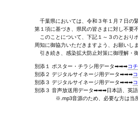
千葉県においては、令和３年１月７日の緊
第１項に基づき、県民の皆さまに対し不要
このことについて、下記１～３のとおりポ
周知に御協力いただきますよう、お願いし
引き続き、感染拡大防止対策に御理解・御
別添１ ポスター・チラシ用データ➡➡➡
コチ
別添２ デジタルサイネージ用データ➡➡➡
コ
別添３ デジタルサイネージ用データ➡➡➡
コ
別添３ 音声放送用データ➡➡➡日本語、英
※.mp3音源のため、必要な方は当所(22