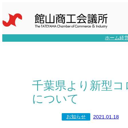
内
容
を
ス
キ
ホーム
経
ッ
プ
千葉県より新型コ
について
2021.01.18
お知らせ