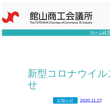
内
容
を
ス
キ
ホーム
経
ッ
プ
新型コロナウイル
せ
2020.11.27
お知らせ