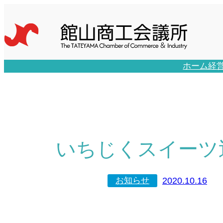
内
容
を
ス
キ
ホーム
経
ッ
プ
いちじくスイーツ巡
2020.10.16
お知らせ