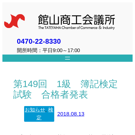
内
容
を
ス
キ
0470-22-8330
ッ
開所時間：平日9:00～17:00
プ
第149回 1級 簿記検定
試験 合格者発表
お知らせ
, 
検
2018.08.13
定