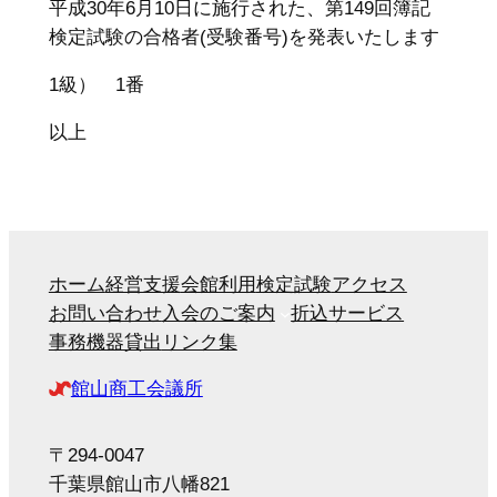
平成30年6月10日に施行された、第149回簿記
検定試験の合格者(受験番号)を発表いたします
1級） 1番
以上
ホーム
経営支援
会館利用
検定試験
アクセス
お問い合わせ
入会のご案内
折込サービス
事務機器貸出
リンク集
館山商工会議所
〒294-0047
千葉県館山市八幡821