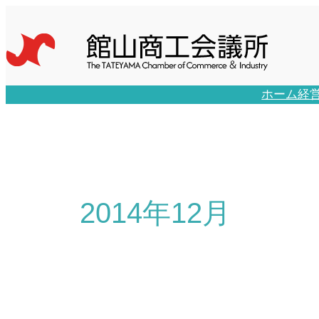
内
容
を
ス
キ
ホーム
経
ッ
プ
2014年12月