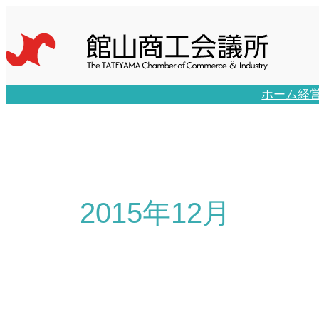
内
容
を
ス
キ
ホーム
経
ッ
プ
2015年12月