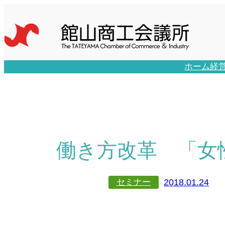
内
容
を
ス
キ
ホーム
経
ッ
プ
働き方改革 「女
2018.01.24
セミナー